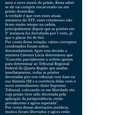
anos e nove meses de prisão. Resta saber
se ele vai cumprir encarcerado ou em
prisão domiciliar.
A verdade é que com esses atuais
ministros do STF, esses criminosos não
ficam muito tempo na cadeia,
principalmente depois que as prisões em
2ª instancia foi derrubada por 1 voto, já
que o placar foi de 6x5.
Por conta dessa votação, vários corruptos
condenados foram soltos
descaradamente. Após essa decisão a
ministra Cármen Lúcia determinou que
"Concedo parcialmente a ordem apenas
para determinar ao Tribunal Regional
Federal da Quarta Região que analise,
imediatamente, todas as prisões
decretadas por esse tribunal com base na
sua Súmula 122 e a coerência delas com o
novo entendimento deste Supremo
Tribunal, colocando-se em liberdade réu
cuja prisão tiver sido decretada pela
aplicação da jurisprudência, então
prevalecente e agora superada".
Por conta dessas aberrações jurídicas,
muitos foram libertados e agora estão