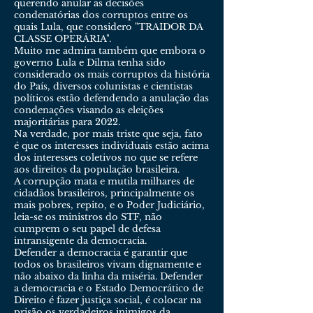
querendo anular as decisões
condenatórias dos corruptos entre os
quais Lula, que considero "TRAIDOR DA
CLASSE OPERÁRIA".
Muito me admira também que embora o
governo Lula e Dilma tenha sido
considerado os mais corruptos da história
do País, diversos colunistas e cientistas
políticos estão defendendo a anulação das
condenações visando as eleições
majoritárias para 2022.
Na verdade, por mais triste que seja, fato
é que os interesses individuais estão acima
dos interesses coletivos no que se refere
aos direitos da população brasileira.
A corrupção mata e mutila milhares de
cidadãos brasileiros, principalmente os
mais pobres, repito, e o Poder Judiciário,
leia-se os ministros do STF, não
cumprem o seu papel de defesa
intransigente da democracia.
Defender a democracia é garantir que
todos os brasileiros vivam dignamente e
não abaixo da linha da miséria. Defender
a democracia e o Estado Democrático de
Direito é fazer justiça social, é colocar na
prisão os verdadeiros inimigos da