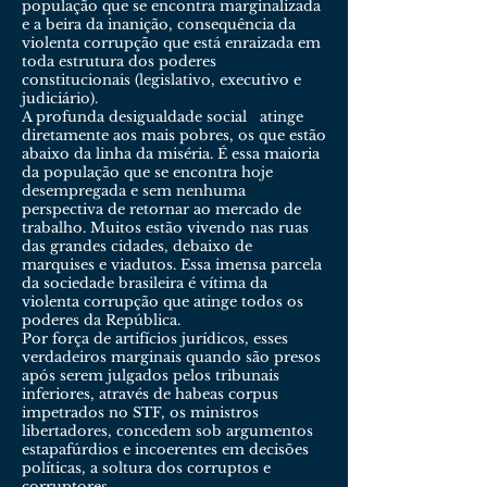
população que se encontra marginalizada
e a beira da inanição, consequência da
violenta corrupção que está enraizada em
toda estrutura dos poderes
constitucionais (legislativo, executivo e
judiciário).
A profunda desigualdade social atinge
diretamente aos mais pobres, os que estão
abaixo da linha da miséria. É essa maioria
da população que se encontra hoje
desempregada e sem nenhuma
perspectiva de retornar ao mercado de
trabalho. Muitos estão vivendo nas ruas
das grandes cidades, debaixo de
marquises e viadutos. Essa imensa parcela
da sociedade brasileira é vítima da
violenta corrupção que atinge todos os
poderes da República.
Por força de artifícios jurídicos, esses
verdadeiros marginais quando são presos
após serem julgados pelos tribunais
inferiores, através de habeas corpus
impetrados no STF, os ministros
libertadores, concedem sob argumentos
estapafúrdios e incoerentes em decisões
políticas, a soltura dos corruptos e
corruptores.