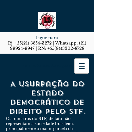
Ligue para
Rj:
+55(21) 3854-3272
| Whatsapp:
(21)
99924-9947
| RN:
+55(84)3302-8728
Lemos Santos Advogados
A usurpação do
estado
democrático de
direito pelo stf.
Os ministros do STF, de fato não
representam a sociedade brasileira,
principalmente a maior parcela da