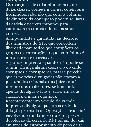
Os marginais de colarinho branco, de
dotas classes, cometem crimes coletivos e
hediondos, sabendo que com o volume
de dinheiro da corrupção podem se livrar
da cadeia e ficarem impunes para
continuarem cometendo os mesmos
crimes.
A impunidade é garantida nas decisões
dos ministros do STF, que concedem
liberdade para todos que compõem os
grupos da corrupção, o que no mínimo é
um absurdo e inaceitável.
A grande imprensa quando não pode se
omitir, divulga alguns casos envolvendo
corruptos e corruptores, mas se percebe
que as notícias divulgadas não atacam a
postura dos tribunais, dos juízes e até
mesmo dos malfeitores, se limitando
apenas divulgar o fato e, salvo em raras
exceções, emitem opiniões.
Recentemente um veículo da grande
imprensa divulgou que um acordo de
delação premiada da Operação "Lava Jato"
envolvendo um famoso doleiro, prevê a
devolução de cerca de R$ 1 bilhão de reais
em troca do cumprimento de pena de 18