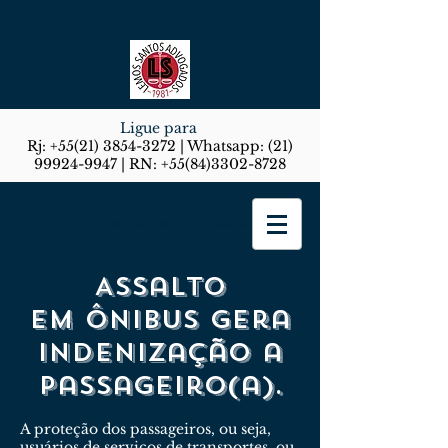
Ligue para
Rj:
+55(21) 3854-3272
| Whatsapp:
(21)
99924-9947
| RN:
+55(84)3302-8728
Lemos Santos Advogados
Assalto
em ônibus gera
indenização a
passageiro(a).
A proteção dos passageiros, ou seja,
usuários de serviços de transportes, ou