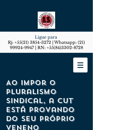
Ligue para
Rj:
+55(21) 3854-3272
| Whatsapp:
(21)
99924-9947
| RN:
+55(84)3302-8728
Lemos Santos Advogados
Ao impor o
pluralismo
sindical, a CUT
está provando
do seu próprio
veneno