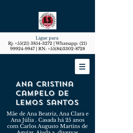
Ligue para
Rj:
+55(21) 3854-3272
| Whatsapp:
(21)
99924-9947
| RN:
+55(84)3302-8728
Lemos Santos Advogados
Ana Cristina
Campelo de
Lemos Santos
Mãe de Ana Beatriz, Ana Clara e
Ana Júlia . Casada há 25 anos
com Carlos Augusto Martins de
Aguiar. Ajuda a diversas