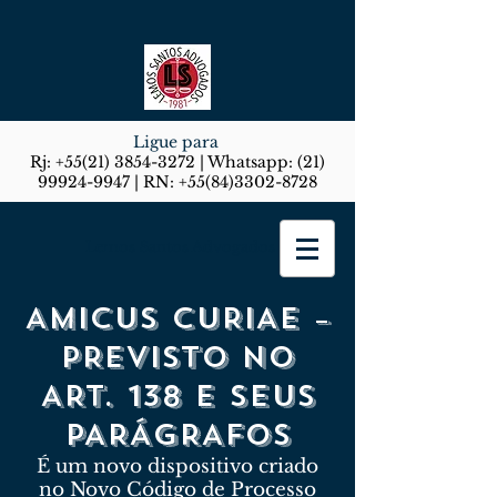
Ligue para
Rj:
+55(21) 3854-3272
| Whatsapp:
(21)
99924-9947
| RN:
+55(84)3302-8728
Lemos Santos Advogados
AMICUS CURIAE –
PREVISTO NO
ART. 138 E SEUS
PARÁGRAFOS
É um novo dispositivo criado
no Novo Código de Processo