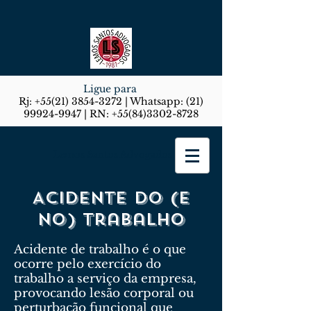
Ligue para
Rj:
+55(21) 3854-3272
| Whatsapp:
(21)
99924-9947
| RN:
+55(84)3302-8728
Lemos Santos Advogados
Acidente do (e
no) trabalho
Acidente de trabalho é o que
ocorre pelo exercício do
trabalho a serviço da empresa,
provocando lesão corporal ou
perturbação funcional que