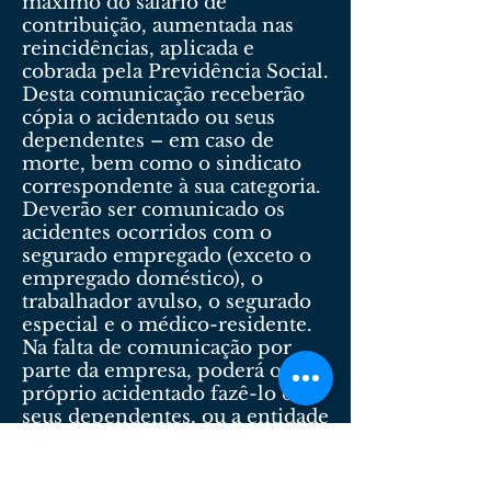
máximo do salário de
contribuição, aumentada nas
reincidências, aplicada e
cobrada pela Previdência Social.
Desta comunicação receberão
cópia o acidentado ou seus
dependentes – em caso de
morte, bem como o sindicato
correspondente à sua categoria.
Deverão ser comunicado os
acidentes ocorridos com o
segurado empregado (exceto o
empregado doméstico), o
trabalhador avulso, o segurado
especial e o médico-residente.
Na falta de comunicação por
parte da empresa, poderá o
próprio acidentado fazê-lo ou
seus dependentes, ou a entidade
sindical competente, ou o
médico que o assistiu ou
qualquer autoridade pública.