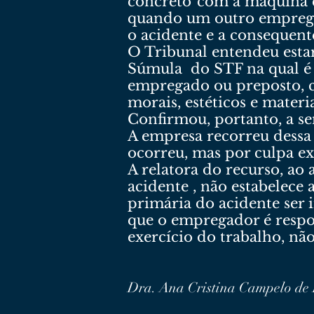
concreto”com a máquina 
quando um outro emprega
o acidente e a consequente
O Tribunal entendeu estar
Súmula do STF na qual é 
empregado ou preposto, 
morais, estéticos e mater
Confirmou, portanto, a se
A empresa recorreu dessa
ocorreu, mas por culpa e
A relatora do recurso, ao 
acidente , não estabelece
primária do acidente ser
que o empregador é respon
exercício do trabalho, nã
Dra. Ana Cristina Campelo de