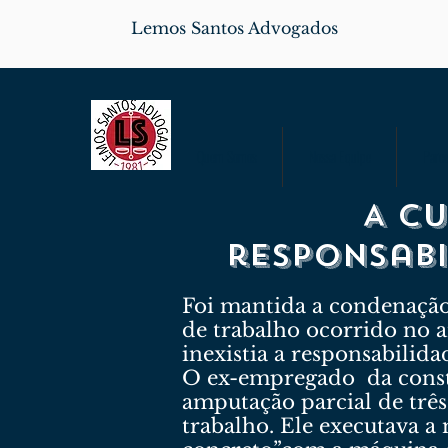
Lemos Santos Advogados
Quem Somos
Nossa Equipe
Parce
A C
responsabi
Foi mantida a condenação
de trabalho ocorrido no 
inexistia a responsabilida
O ex-empregado da constr
amputação parcial de três
trabalho. Ele executava 