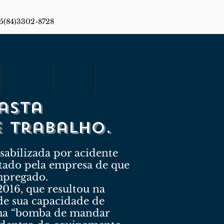
55(84)3302-8728
Premiações
Galeria
Contato
asta
e trabalho.
sabilizada por acidente
tado pela empresa de que
empregado.
016, que resultou na
de sua capacidade de
 uma “bomba de mandar