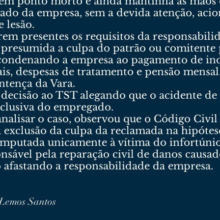
em ponto morto e ainda mantinha as mãos 
do da empresa, sem a devida atenção, aci
 lesão.
em presentes os requisitos da responsabili
presumida a culpa do patrão ou comitente 
condenando a empresa ao pagamento de ind
iais, despesas de tratamento e pensão mensal
ntença da Vara.
 decisão ao TST alegando que o acidente de
xclusiva do empregado.
analisar o caso, observou que o Código Civil
 a exclusão da culpa da reclamada na hipótes
 imputada unicamente à vítima do infortúni
sável pela reparação civil de danos causad
o afastando a responsabilidade da empresa.
 Lemos Santos