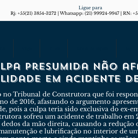
Ligue para
Rj: +55(21) 3854-3272 | Whatsapp: (21) 99924-9947 | RN: +
rias
Artigos
Em Foco
Diário do Rio Responde
Blog
ulpa presumida não af
lidade em acidente d
 no Tribunal de Construtora que foi respon
ano de 2016, afastando o argumento apresen
de, pois a culpa teria sido exclusiva do ex-
utora sofreu um acidente de trabalho em 2
 dedos da mão direita, causando a redução 
a manutenção e lubrificação no interior de