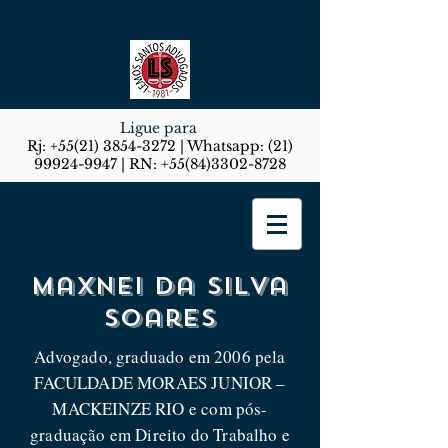
Ligue para
Rj:
+55(21) 3854-3272
| Whatsapp:
(21)
99924-9947
| RN:
+55(84)3302-8728
Lemos Santos Advogados
Maxnei da Silva
Soares
Advogado, graduado em 2006 pela
FACULDADE MORAES JUNIOR –
MACKEINZE RIO e com pós-
graduação em Direito do Trabalho e