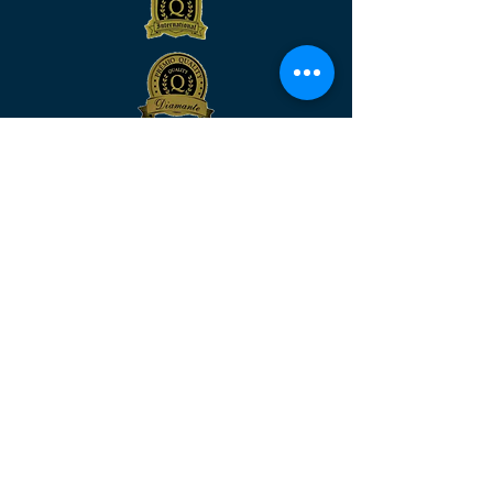
Venha nos visitar
MATRIZ:
Rua São José, n°90 - Sala 2104 –
Centro/RJ - Rio de Janeiro –
CEP:
20.010-020
FILIAL:
Av. Rio Branco, n° 571 – Sala 804 –
Centro – Natal/RN - Rio Grande do
Norte
– CEP:
59.025-210