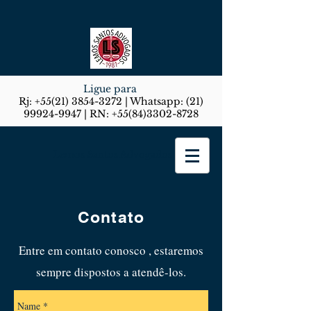
Ligue para
Rj:
+55(21) 3854-3272
| Whatsapp:
(21)
99924-9947
| RN:
+55(84)3302-8728
Lemos Santos Advogados
Contato
Entre em contato conosco , estaremos
sempre dispostos a atendê-los.