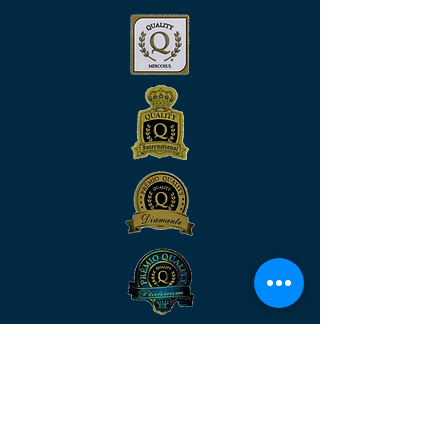
Venha nos visitar
MATRIZ:
Rua São José, n°90 - Sala 2104 –
Centro/RJ - Rio de Janeiro –
CEP:
20.010-020