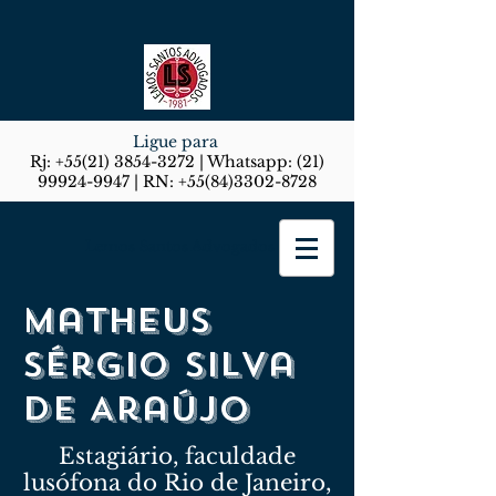
Ligue para
Rj:
+55(21) 3854-3272
| Whatsapp:
(21)
99924-9947
| RN:
+55(84)3302-8728
Lemos Santos Advogados
Matheus
Sérgio Silva
De Araújo
Estagiário, faculdade
lusófona do Rio de Janeiro,