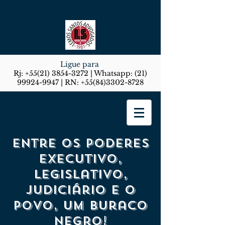
Ligue para
Rj:
+55(21) 3854-3272
| Whatsapp:
(21)
99924-9947
| RN:
+55(84)3302-8728
Lemos Santos Advogados
Entre os Poderes
Executivo,
Legislativo,
Judiciário e o
povo, um buraco
negro!