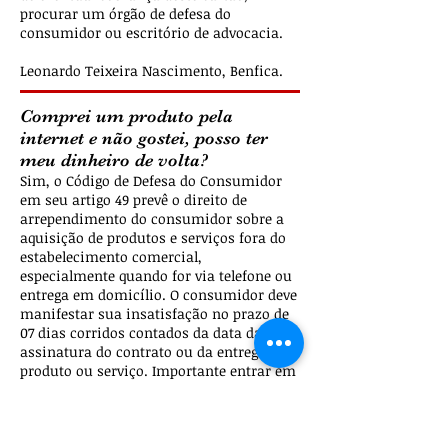
procurar um órgão de defesa do
consumidor ou escritório de advocacia.
Leonardo Teixeira Nascimento, Benfica.
Comprei um produto pela
internet e não gostei, posso ter
meu dinheiro de volta?
Sim, o Código de Defesa do Consumidor
em seu artigo 49 prevê o direito de
arrependimento do consumidor sobre a
aquisição de produtos e serviços fora do
estabelecimento comercial,
especialmente quando for via telefone ou
entrega em domicílio. O consumidor deve
manifestar sua insatisfação no prazo de
07 dias corridos contados da data da
assinatura do contrato ou da entrega do
produto ou serviço. Importante entrar em
contato com a loja para demonstrar o
desagrado através de e-mail ou telefone,
anotando os protocolos. O produto deve
ser devolvido nas mesmas condições em