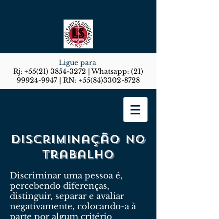
Ligue para
Rj:
+55(21) 3854-3272
| Whatsapp:
(21)
99924-9947
| RN:
+55(84)3302-8728
Lemos Santos Advogados
Discriminação no
trabalho
Discriminar uma pessoa é,
percebendo diferenças,
distinguir, separar e avaliar
negativamente, colocando-a à
parte por algum critério