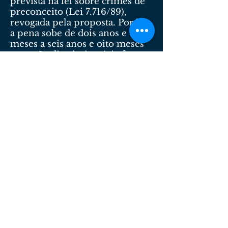
prevista na lei sobre crimes de
preconceito (Lei 7.716/89),
revogada pela proposta. Porém,
a pena sobe de dois anos e oito
meses a seis anos e oito meses
se a ação discriminatória for
relacionada a cargos, funções e
contratos da administração
pública.
O bem maior que deve ser
perseguido para o alcance de
todas as pessoas é, conscientes
de que todos estão protegidos
por uma mesma Constituição,
assegurar-se de uma garantia da
plenitude do bem, que preveja
o respeito e o acesso do
homem/mulher a laborar para
o seu sustento e o sustento dos
que dele depender, sem
qualquer discriminação ou
impedimento.