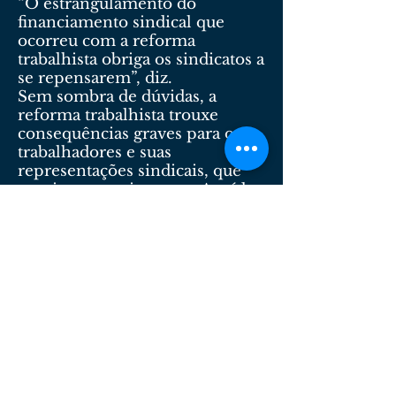
“O estrangulamento do
financiamento sindical que
ocorreu com a reforma
trabalhista obriga os sindicatos a
se repensarem”, diz.
Sem sombra de dúvidas, a
reforma trabalhista trouxe
consequências graves para os
trabalhadores e suas
representações sindicais, que
precisam se reinventar. A saída,
com certeza, passará pelo
aumento das sindicalizações, ou
seja, mobilizar os trabalhadores
para se associarem e, ao mesmo
tempo, para lutar pela
manutenção do emprego e
ampliação do mercado de
trabalho.
Dr. Carlos Augusto Martins Aguiar