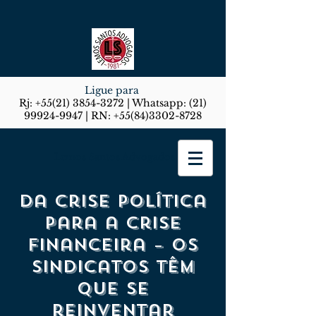
Ligue para
Rj:
+55(21) 3854-3272
| Whatsapp:
(21)
99924-9947
| RN:
+55(84)3302-8728
Lemos Santos Advogados
Da crise política
para a crise
financeira – os
sindicatos têm
que se
reinventar