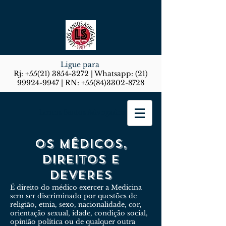
Ligue para
Rj:
+55(21) 3854-3272
| Whatsapp:
(21)
99924-9947
| RN:
+55(84)3302-8728
Lemos Santos Advogados
OS MÉDICOS,
DIREITOS E
DEVERES
É direito do médico exercer a Medicina
sem ser discriminado por questões de
religião, etnia, sexo, nacionalidade, cor,
orientação sexual, idade, condição social,
opinião política ou de qualquer outra