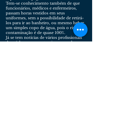
Tem-se conhecimento também de que
funcionários, médicos e enfermeiros,
passam horas vestidos em seus
uniformes, sem a possibilidade de retirá-
los para ir ao banheiro, ou mesmo beber
um simples copo de água, pois o risco de
contaminação é de quase 100%.
Já se tem notícias de vários profissionais
da saúde que se contaminaram e alguns
faleceram justamente pela ausência dos
equipamentos de proteção individual e da
completa ausência também de
mecanismos que possibilitem exercer o
seu mister com o mínimo de segurança
possível. São os heróis desta pandemia,
são heróis deste caos, são os heróis de
todos nós e estão sendo mal
remunerados, trabalhando em situação
de extrema precariedade — como sempre
foi — e merecem muito mais que os
nossos aplausos, muito mais que a nossa
admiração. Merecem não ser
contaminados, merecem direito a
repouso, a descanso, a alimentação, ao
retorno em segurança para sua casa.
Merecem respeito, dignidade e salário