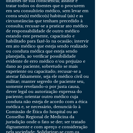
ditames de sua consciência; assistir e
tratar todos os doentes que o procurem
em seu consultório médico, sem levar em
conta seu(s) médico(s) habitual (ais) e as
circunstâncias que tenham precedido à
consulta; recusar-se a praticar ato médico
de responsabilidade de outro médico
estando este presente, capacitado e
habilitado para fazê-lo na ocasião; intervir
em ato médico que esteja sendo realizado
ou conduta médica que esteja sendo
planejada, ao verificar possibilidade
evidente de erro médico e/ou prejuízo e
dano ao paciente, sobretudo se mais
experiente ou capacitado; recusar-se a
atestar falsamente, seja ele médico civil ou
militar; manter segredo de paciente seu,
somente revelando-o por justa causa,
dever legal ou autorização expressa do
paciente; orientar outro médico cuja
conduta não esteja de acordo com a ética
médica e, se necessário, denunciá-lo à
Comissão de Ética do hospital ou ao
Conselho Regional de Medicina da
jurisdição onde o fato se der; ser tratado
dignamente e com apreço e consideração
pela sociedade; Solidarizar-se com os