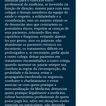
mínimas para o exercício ético-
profissional da medicina, se investido na
função de direção; manter para com seus
colegas e demais membros da equipe de
saúde o respeito, a solidariedade e a
consideração, sem no entanto eximir-se
de denunciar atos que contrariem os
postulados éticos; respeitar as crenças de
seus pacientes, tolerando-lhes seus
caprichos e fraquezas, evitando alarmá-
los por gestos, atos ou palavras; não
abandonar os pacientes crônicos ou
incuráveis, os tratamentos difíceis ou
prolongados e, se necessário, pedir ajuda
a outro colega; deixar pacientes em
tratamento encaminhados a outro colega,
quando ausentar-se; pautar sempre sua
conduta às regras da circunspecção, da
probidade e da honra; evitar a
propaganda imoderada ou enganosa,
combater o charlatanismo e evitar
associar-se com quem pratique a
mercantilização da Medicina; denunciar
quem pratique ilegalmente a medicina;
cobrar honorários profissionais de quem
possa pagá-los, salvo em situações muito
especiais ou particulares, não devendo