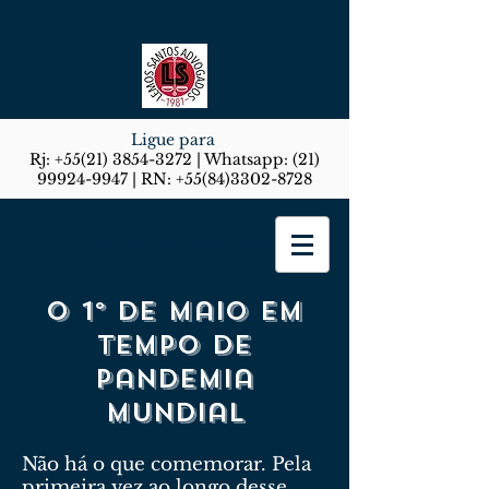
Ligue para
Rj:
+55(21) 3854-3272
| Whatsapp:
(21)
99924-9947
| RN:
+55(84)3302-8728
Lemos Santos Advogados
O 1º de Maio em
tempo de
pandemia
mundial
Não há o que comemorar. Pela
primeira vez ao longo desse