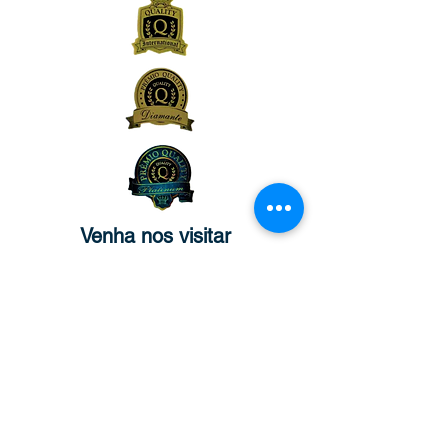
Venha nos visitar
MATRIZ:
Rua São José, n°90 - Sala 2104 –
Centro/RJ - Rio de Janeiro –
CEP:
20.010-020
FILIAL:
Av. Rio Branco, n° 571 – Sala 804 –
Centro – Natal/RN - Rio Grande do
Norte
– CEP:
59.025-210