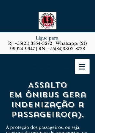
Ligue para
Rj:
+55(21) 3854-3272
| Whatsapp:
(21)
99924-9947
| RN:
+55(84)3302-8728
Lemos Santos Advogados
Assalto
em ônibus gera
indenização a
passageiro(a).
A proteção dos passageiros, ou seja,
usuários de serviços de transportes, ou