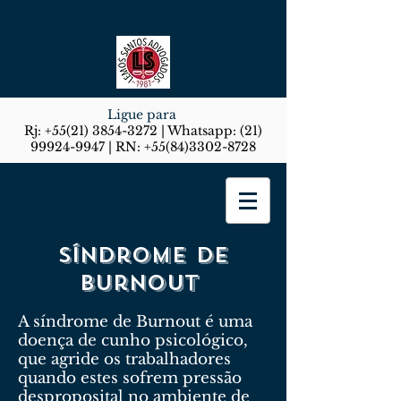
Ligue para
Rj:
+55(21) 3854-3272
| Whatsapp:
(21)
99924-9947
| RN:
+55(84)3302-8728
Lemos Santos Advogados
Síndrome de
Burnout
A síndrome de Burnout é uma
doença de cunho psicológico,
que agride os trabalhadores
quando estes sofrem pressão
desproposital no ambiente de