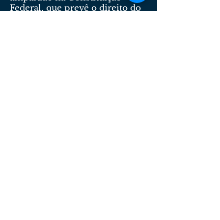
Federal, que prevê o direito do
trabalhador à indenização por
acidente do trabalho, desde que
ocorra em dolo ou culpa.
Dra. Ana Cristina Campelo de Lemos
Santos
Lemos Santos Advogados
Serviços Advocatícios de Qualidade.