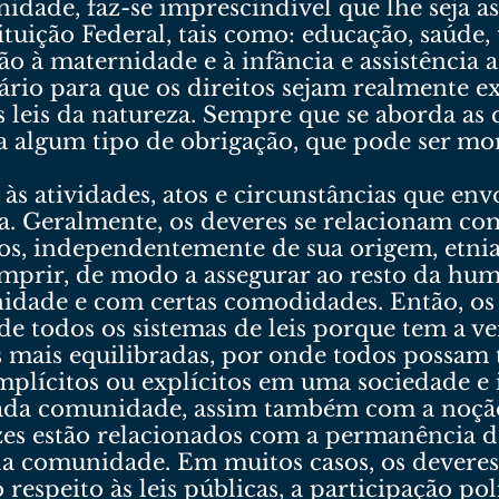
nidade, faz-se imprescindível que lhe seja a
ituição Federal, tais como: educação, saúde, 
ção à maternidade e à infância e assistênci
ário para que os direitos sejam realmente 
 leis da natureza. Sempre que se aborda as
a a algum tipo de obrigação, que pode ser mo
 às atividades, atos e circunstâncias que 
a. Geralmente, os deveres se relacionam co
os, independentemente de sua origem, etnia
umprir, de modo a assegurar ao resto da hu
nidade e com certas comodidades. Então, os
e todos os sistemas de leis porque tem a v
 mais equilibradas, por onde todos possam te
plícitos ou explícitos em uma sociedade e 
cada comunidade, assim também com a noção
ezes estão relacionados com a permanência 
a comunidade. Em muitos casos, os deveres
respeito às leis públicas, a participação p