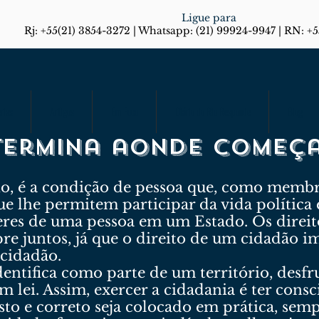
Ligue para
Rj: +55(21) 3854-3272 | Whatsapp: (21) 99924-9947 | RN: +
rias
Artigos
Em Foco
Diário do Rio Responde
Blog
 termina aonde começ
rio, é a condição de pessoa que, como memb
ue lhe permitem participar da vida política e
veres de uma pessoa em um Estado. Os direi
e juntos, já que o direito de um cidadão i
cidadão.
dentifica como parte de um território, desfr
m lei. Assim, exercer a cidadania é ter cons
usto e correto seja colocado em prática, sem