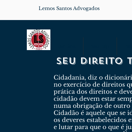
Lemos Santos Advogados
Quem Somos
Nossa Equipe
Parce
Seu direito
Cidadania, diz o dicioná
no exercício de direitos q
prática dos direitos e de
cidadão devem estar sempr
numa obrigação de outro 
Cidadão é aquele que se i
os deveres estabelecidos e
e lutar para que o que é j