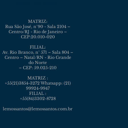
Venha nos visitar
MATRIZ:
Rua São José, n°90 - Sala 2104 –
Centro/RJ - Rio de Janeiro –
CEP:20.010-020
FILIAL:
Av. Rio Branco, n° 571 – Sala 804 –
Centro – Natal/RN - Rio Grande
do Norte
– CEP: 59.025-210
MATRIZ :
+55(21)3854-3272 Whatsapp: (21)
99924-9947
FILIAL :
+55(84)3302-8728
lemossantos@lemossantos.com.br