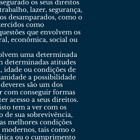
ssegurado os seus direitos
trabalho, lazer, segurança,
a aos desamparados, como o
exercidos como
 questões que envolvem os
ral, econômica, social ou
envolvem uma determinada
m determinadas atitudes
, idade ou condições de
manidade a possibilidade
 deveres são um dos
er com conseguir formas
r acesso a seus direitos.
isto tem a ver com os
 de sua sobrevivência,
das melhores condições
 modernos, tais como o
olítica ou o cumprimento