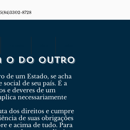
55(84)3302-8728
Premiações
Galeria
Contato
a o do outro
ro de um Estado, se acha
 social de seu país. É a
tos e deveres de um
mplica necessariamente
uta dos direitos e cumpre
ciência de suas obrigações
pre e acima de tudo. Para