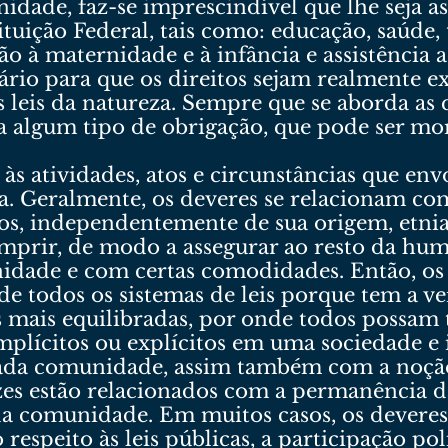
nidade, faz-se imprescindível que lhe seja a
ituição Federal, tais como: educação, saúde, 
ção à maternidade e à infância e assistênci
ário para que os direitos sejam realmente 
 leis da natureza. Sempre que se aborda as
a a algum tipo de obrigação, que pode ser mo
 às atividades, atos e circunstâncias que 
a. Geralmente, os deveres se relacionam co
os, independentemente de sua origem, etnia
umprir, de modo a assegurar ao resto da hu
nidade e com certas comodidades. Então, os
e todos os sistemas de leis porque tem a v
 mais equilibradas, por onde todos possam te
plícitos ou explícitos em uma sociedade e 
cada comunidade, assim também com a noção
ezes estão relacionados com a permanência 
a comunidade. Em muitos casos, os deveres
respeito às leis públicas, a participação p