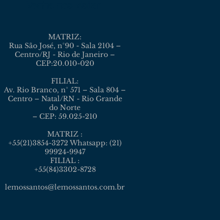
Venha nos visitar
MATRIZ:
Rua São José, n°90 - Sala 2104 –
Centro/RJ - Rio de Janeiro –
CEP:20.010-020
FILIAL:
Av. Rio Branco, n° 571 – Sala 804 –
Centro – Natal/RN - Rio Grande
do Norte
– CEP: 59.025-210
MATRIZ :
+55(21)3854-3272 Whatsapp: (21)
99924-9947
FILIAL :
+55(84)3302-8728
lemossantos@lemossantos.com.br