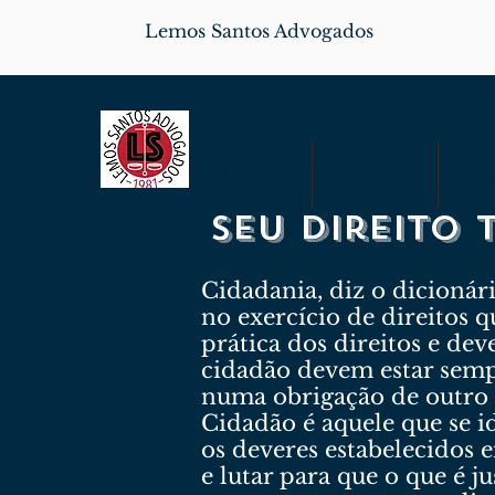
Lemos Santos Advogados
Quem Somos
Nossa Equipe
Parce
Seu direito
Cidadania, diz o dicioná
no exercício de direitos q
prática dos direitos e de
cidadão devem estar sempr
numa obrigação de outro 
Cidadão é aquele que se i
os deveres estabelecidos e
e lutar para que o que é j