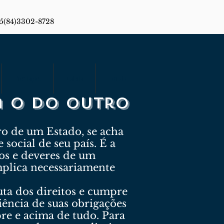
55(84)3302-8728
Premiações
Galeria
Contato
a o do outro
ro de um Estado, se acha
 social de seu país. É a
tos e deveres de um
mplica necessariamente
uta dos direitos e cumpre
ciência de suas obrigações
pre e acima de tudo. Para