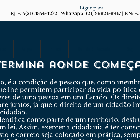
Ligue para
Rj: +55(21) 3854-3272 | Whatsapp: (21) 99924-9947 | RN: +
rias
Artigos
Em Foco
Diário do Rio Responde
Blog
 termina aonde começ
rio, é a condição de pessoa que, como memb
ue lhe permitem participar da vida política e
veres de uma pessoa em um Estado. Os direi
e juntos, já que o direito de um cidadão i
cidadão.
dentifica como parte de um território, desfr
m lei. Assim, exercer a cidadania é ter cons
usto e correto seja colocado em prática, sem