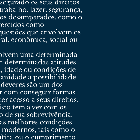
ssegurado os seus direitos
trabalho, lazer, segurança,
a aos desamparados, como o
exercidos como
 questões que envolvem os
ral, econômica, social ou
envolvem uma determinada
m determinadas atitudes
, idade ou condições de
manidade a possibilidade
 deveres são um dos
er com conseguir formas
r acesso a seus direitos.
isto tem a ver com os
 de sua sobrevivência,
das melhores condições
 modernos, tais como o
olítica ou o cumprimento