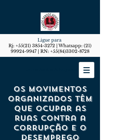
Ligue para
Rj:
+55(21) 3854-3272
| Whatsapp:
(21)
99924-9947
| RN:
+55(84)3302-8728
Lemos Santos Advogados
Os movimentos
organizados têm
que ocupar as
ruas contra a
corrupção e o
desemprego