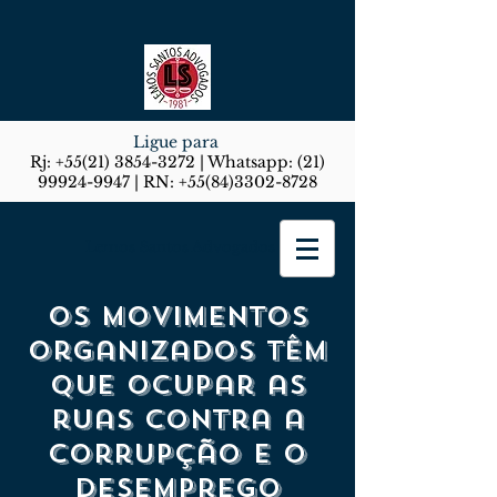
Ligue para
Rj:
+55(21) 3854-3272
| Whatsapp:
(21)
99924-9947
| RN:
+55(84)3302-8728
Lemos Santos Advogados
Os movimentos
organizados têm
que ocupar as
ruas contra a
corrupção e o
desemprego