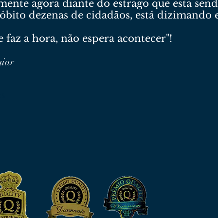
ente agora diante do estrago que esta sendo
a óbito dezenas de cidadãos, está dizimand
e faz a hora, não espera acontecer"!
uiar
os