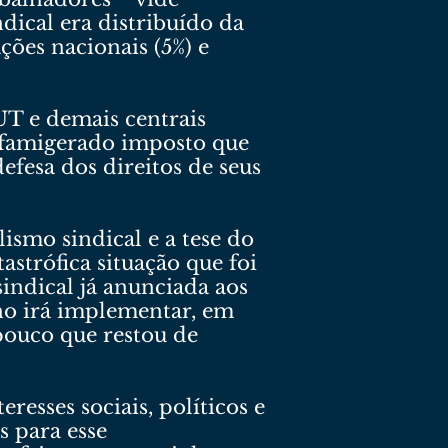
dical era distribuído da
ções nacionais (5%) e
UT e demais centrais
e famigerado imposto que
efesa dos direitos de seus
ismo sindical e a tese do
astrófica situação que foi
sindical já anunciada aos
rno irá implementar, em
pouco que restou de
esses sociais, políticos e
s para esse