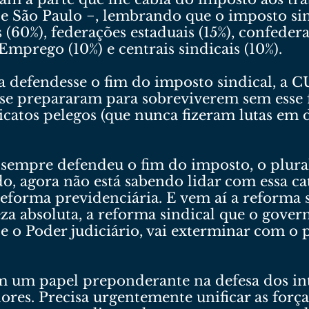
e São Paulo −, lembrando que o imposto sin
 (60%), federações estaduais (15%), confedera
mprego (10%) e centrais sindicais (10%).
 defendesse o fim do imposto sindical, a C
ão se prepararam para sobreviverem sem ess
catos pelegos (que nunca fizeram lutas em d
sempre defendeu o fim do imposto, o plural
o, agora não está sabendo lidar com essa cat
 reforma previdenciária. E vem aí a reforma 
za absoluta, a reforma sindical que o gove
 o Poder judiciário, vai exterminar com o 
um papel preponderante na defesa dos inter
ores. Precisa urgentemente unificar as força