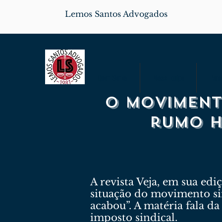
Lemos Santos Advogados
Quem Somos
Nossa Equipe
Parce
O moviment
rumo h
A revista Veja, em sua ed
situação do movimento sin
acabou”. A matéria fala da
imposto sindical.