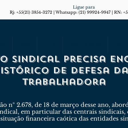
Ligue para
Rj: +55(21) 3854-3272 | Whatsapp: (21) 99924-9947 | RN: +
rias
Artigos
Em Foco
Diário do Rio Responde
Blog
o sindical precisa en
istórico de defesa da
trabalhadora
ição nº 2.678, de 18 de março desse ano, abo
dical, em particular das centrais sindicais,
 situação financeira caótica das entidades s