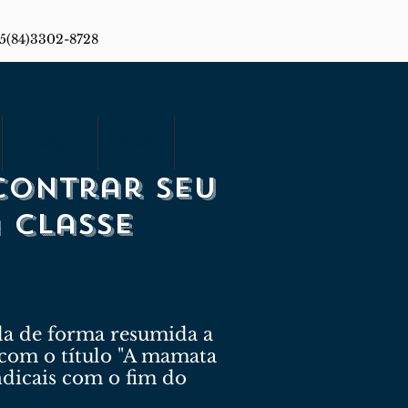
55(84)3302-8728
Premiações
Galeria
Contato
contrar seu
 classe
rda de forma resumida a
 com o título "A mamata
indicais com o fim do