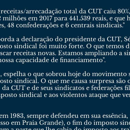
 receitas/arrecadação total da CUT caiu 80%
 milhões em 2017 para 441.539 reais, e que h
s, 48 confederações e 6 centrais sindicais."
borda a declaração do presidente da CUT, Sé
sto sindical foi muito forte. O que temos d
buscar receitas novas. Estamos ampliando a s
nossa capacidade de financiamento".
s, espelha o que sobrou hoje do movimento 
osto sindical. O que me causa surpresa são o
s da CUT e de seus sindicatos e federações f
posto sindical e aos violentos ataque que ve
em 1983, sempre defendeu em sua essência, 
sso em Praia Grande), o fim do imposto sind
viam a parte que lhe cabia do imposto aos tr