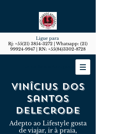
Ligue para
Rj:
+55(21) 3854-3272
| Whatsapp:
(21)
99924-9947
| RN:
+55(84)3302-8728
Lemos Santos Advogados
Vinícius dos
santos
delecrode
Adepto ao Lifestyle gosta
de viajar, ir à praia,