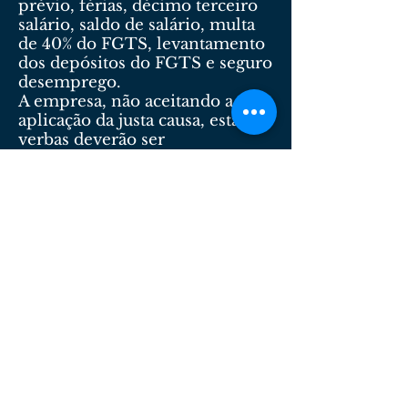
prévio, férias, décimo terceiro
salário, saldo de salário, multa
de 40% do FGTS, levantamento
dos depósitos do FGTS e seguro
desemprego.
A empresa, não aceitando a
aplicação da justa causa, estas
verbas deverão ser
reconhecidas e pagas através de
decisão judicial.
Para a ação judicial, o
empregado deve ter todos os
documentos que possam ser
utilizados como prova – salvo
os obtidos de forma ilícita – e
também testemunhas que
possam confirmar suas
alegações em Juízo.
A simples falta de recolhimento
do FGTS não é grave suficiente
para motivar a rescisão indireta.
O mesmo ocorre com as férias.