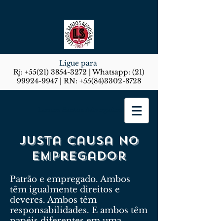
Ligue para
Rj:
+55(21) 3854-3272
| Whatsapp:
(21)
99924-9947
| RN:
+55(84)3302-8728
Lemos Santos Advogados
Justa causa no
empregador
Patrão e empregado. Ambos
têm igualmente direitos e
deveres. Ambos têm
responsabilidades. E ambos têm
papéis diferentes em uma