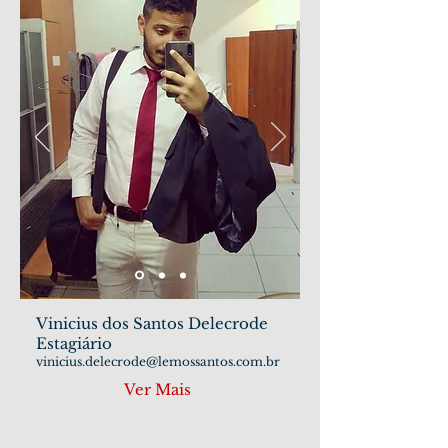
Vinicius dos Santos Delecrode
Estagiário
vinicius.delecrode@lemossantos.com.br
Ver Mais