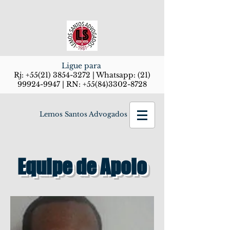
Ligue para
Rj:
+55(21) 3854-3272
| Whatsapp:
(21)
99924-9947
| RN:
+55(84)3302-8728
Lemos Santos Advogados
Equipe de Apoio