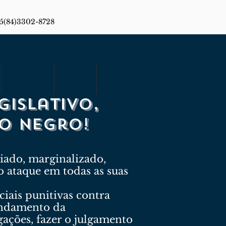
55(84)3302-8728
Premiações
Galeria
Contato
gislativo,
co negro!
iado, marginalizado,
o ataque em todas as suas
ciais punitivas contra
undamento da
gações, fazer o julgamento