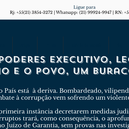
Ligue para
Rj: +55(21) 3854-3272 | Whatsapp: (21) 99924-9947 | RN: +
rias
Artigos
Em Foco
Diário do Rio Responde
Blog
Poderes Executivo, Le
io e o povo, um bura
 País está à deriva. Bombardeado, vilipend
ombate à corrupção vem sofrendo um violent
 primeira instância decretarem medidas judi
rruptos trará, como consequência, o aprof
o Juízo de Garantia, sem provas nas investi