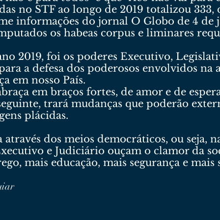
as no STF ao longo de 2019 totalizou 333, 
rme informações do jornal O Globo de 4 de j
putados os habeas corpus e liminares requ
ano 2019, foi os poderes Executivo, Legislat
 para a defesa dos poderosos envolvidos na
iça em nosso País.
raça em braços fortes, de amor e de espera
 seguinte, trará mudanças que poderão exter
rgens plácidas.
 através dos meios democráticos, ou seja, n
Executivo e Judiciário ouçam o clamor da s
ego, mais educação, mais segurança e mais 
uiar
os