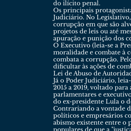
do ilícito penal.
Os principais protagonist
Judiciário. No Legislativ
corrupção em que são alv
projetos de leis ou até m
apuração e punição dos c
O Executivo (leia-se a Pr
moralidade e combate à c
combata a corrupção. Pelo
dificultar às ações de com
Lei de Abuso de Autorida
Já o Poder Judiciário, lei
2015 a 2019, voltado para 
parlamentares e executivo
do ex-presidente Lula o d
Contrariando a vontade do
políticos e empresários c
abismo existente entre o p
populares de que a "justiç