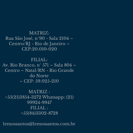
Venha nos visitar
MATRIZ:
Rua São José, n°90 - Sala 2104 –
Centro/RJ - Rio de Janeiro –
CEP:20.010-020
FILIAL:
Av. Rio Branco, n° 571 – Sala 804 –
Centro – Natal/RN - Rio Grande
do Norte
– CEP: 59.025-210
MATRIZ :
+55(21)3854-3272 Whatsapp: (21)
99924-9947
FILIAL :
+55(84)3302-8728
lemossantos@lemossantos.com.br