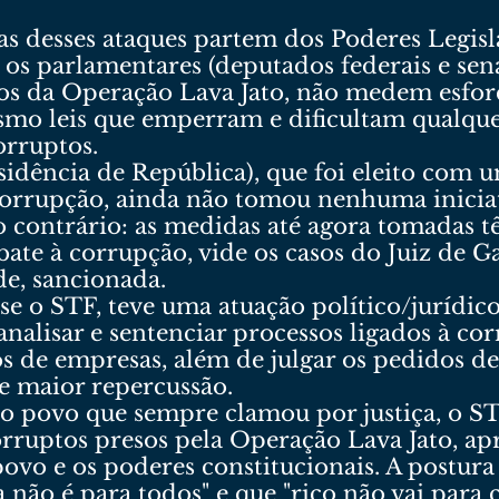
as desses ataques partem dos Poderes Legisl
o, os parlamentares (deputados federais e se
os da Operação Lava Jato, não medem esfo
esmo leis que emperram e dificultam qualque
orruptos.
esidência de República), que foi eleito com
orrupção, ainda não tomou nenhuma iniciat
 contrário: as medidas até agora tomadas tê
bate à corrupção, vide os casos do Juiz de Ga
de, sancionada.
a-se o STF, teve uma atuação político/jurídi
analisar e sentenciar processos ligados à co
s de empresas, além de julgar os pedidos de
e maior repercussão.
 povo que sempre clamou por justiça, o STF
orruptos presos pela Operação Lava Jato, a
ovo e os poderes constitucionais. A postura 
a não é para todos" e que "rico não vai para c