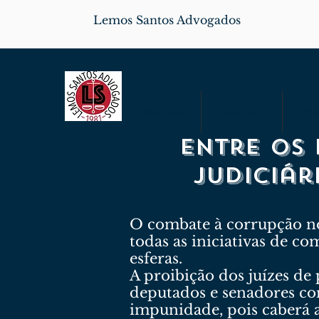
Lemos Santos Advogados
Quem Somos
Nossa Equipe
Parce
Entre os 
Judiciár
O combate à corrupção no
todas as iniciativas de c
esferas.
A proibição dos juízes de
deputados e senadores co
impunidade, pois caberá a