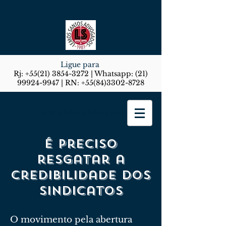
Ligue para
Rj:
+55(21) 3854-3272
| Whatsapp:
(21)
99924-9947
| RN:
+55(84)3302-8728
Lemos Santos Advogados
É preciso
resgatar a
credibilidade dos
sindicatos
O movimento pela abertura