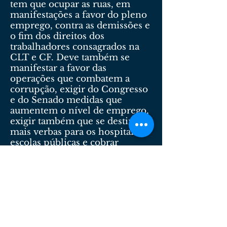
tem que ocupar as ruas, em
manifestações a favor do pleno
emprego, contra as demissões e
o fim dos direitos dos
trabalhadores consagrados na
CLT e CF. Deve também se
manifestar a favor das
operações que combatem a
corrupção, exigir do Congresso
e do Senado medidas que
aumentem o nível de emprego,
exigir também que se destine
mais verbas para os hospitais e
escolas públicas e cobrar
investigações da corrupção nos
três poderes, sem distinção.
Somente com o movimento
sindical nas ruas reivindicando
e mobilizando os trabalhadores
por causas justas, é que se
poderá resgatar a credibilidade