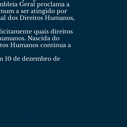
mbleia Geral proclama a
mum a ser atingido por
sal dos Direitos Humanos,
icitamente quais direitos
 humanos. Nascida do
eitos Humanos continua a
m 10 de dezembro de
Venha nos visitar