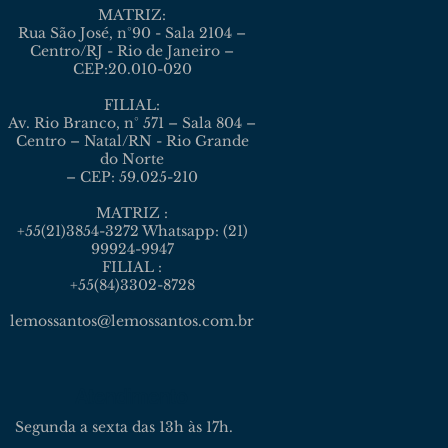
MATRIZ:
Rua São José, n°90 - Sala 2104 –
Centro/RJ - Rio de Janeiro –
CEP:20.010-020
FILIAL:
Av. Rio Branco, n° 571 – Sala 804 –
Centro – Natal/RN - Rio Grande
do Norte
– CEP: 59.025-210
MATRIZ :
+55(21)3854-3272 Whatsapp: (21)
99924-9947
FILIAL :
+55(84)3302-8728
lemossantos@lemossantos.com.br
Atendimento
Segunda a sexta das 13h às 17h.