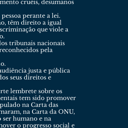
amento cruéis, desumanos
pessoa perante a lei.
o, têm direito a igual
iscriminação que viole a
o.
los tribunais nacionais
 reconhecidos pela
o.
udiência justa e pública
s seus direitos e
rte lembrete sobre os
mentais tem sido promover
ipulado na Carta das
rmaram, na Carta da ONU,
o ser humano e na
over o progresso social e