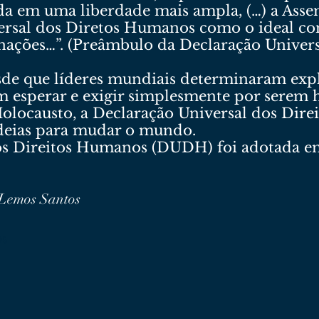
da em uma liberdade mais ampla, (…) a Asse
ersal dos Diretos Humanos como o ideal co
 nações…”. (Preâmbulo da Declaração Univer
sde que líderes mundiais determinaram expl
m esperar e exigir simplesmente por serem
Holocausto, a Declaração Universal dos Dir
deias para mudar o mundo.
dos Direitos Humanos (DUDH) foi adotada e
 Lemos Santos
os