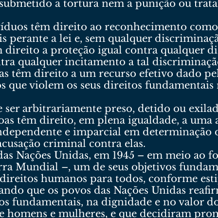
 submetido a tortura nem a punição ou trat
víduos têm direito ao reconhecimento como 
is perante a lei e, sem qualquer discriminaçã
 direito a proteção igual contra qualquer d
tra qualquer incitamento a tal discriminaçã
as têm direito a um recurso efetivo dado pe
s que violem os seus direitos fundamentais
ser arbitrariamente preso, detido ou exilad
oas têm direito, em plena igualdade, a uma a
ndependente e imparcial em determinação do
acusação criminal contra elas.
das Nações Unidas, em 1945 – em meio ao fo
ra Mundial –, um de seus objetivos funda
s direitos humanos para todos, conforme est
ando que os povos das Nações Unidas reafi
os fundamentais, na dignidade e no valor d
re homens e mulheres, e que decidiram prom