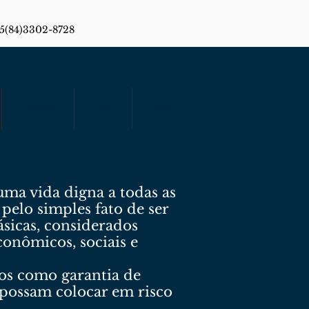
55(84)3302-8728
Premiações
Galeria
Contato
uma vida digna a todas as
pelo simples fato de ser
ásicas, considerados
conômicos, sociais e
os como garantia de
 possam colocar em risco