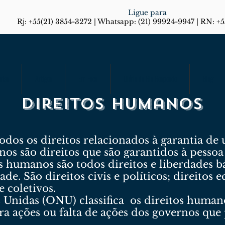
Ligue para
Rj: +55(21) 3854-3272 | Whatsapp: (21) 99924-9947 | RN: +
rias
Artigos
Em Foco
Diário do Rio Responde
Blog
Direitos humanos
odos os direitos relacionados à garantia de 
os são direitos que são garantidos à pessoa 
s humanos são todos direitos e liberdades b
e. São direitos civis e políticos; direitos e
 e coletivos.
 Unidas (ONU) classifica os direitos human
ra ações ou falta de ações dos governos que