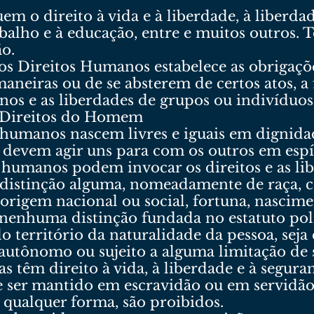
m o direito à vida e à liberdade, à liberda
rabalho e à educação, entre e muitos outros.
ão.
os Direitos Humanos estabelece as obrigaçõ
neiras ou de se absterem de certos atos, a
nos e as liberdades de grupos ou indivíduos
s Direitos do Homem
s humanos nascem livres e iguais em dignida
, devem agir uns para com os outros em espí
s humanos podem invocar os direitos e as l
distinção alguma, nomeadamente de raça, cor,
 origem nacional ou social, fortuna, nascime
a nenhuma distinção fundada no estatuto polí
o território da naturalidade da pessoa, seja 
 autônomo ou sujeito a alguma limitação de 
as têm direito à vida, à liberdade e à segura
 ser mantido em escravidão ou em servidão;
 qualquer forma, são proibidos.