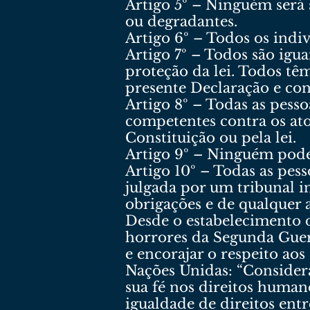
Artigo 5º – Ninguém será
ou degradantes.
Artigo 6º – Todos os indi
Artigo 7º – Todos são igua
proteção da lei. Todos têm
presente Declaração e con
Artigo 8º – Todas as pesso
competentes contra os ato
Constituição ou pela lei.
Artigo 9º – Ninguém pode 
Artigo 10º – Todas as pess
julgada por um tribunal i
obrigações e de qualquer 
Desde o estabelecimento 
horrores da Segunda Guer
e encorajar o respeito ao
Nações Unidas: “Consider
sua fé nos direitos human
igualdade de direitos ent