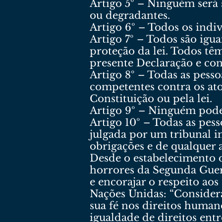
Artigo 5º – Ninguém será
ou degradantes.
Artigo 6º – Todos os indi
Artigo 7º – Todos são igua
proteção da lei. Todos têm
presente Declaração e con
Artigo 8º – Todas as pesso
competentes contra os ato
Constituição ou pela lei.
Artigo 9º – Ninguém pode 
Artigo 10º – Todas as pess
julgada por um tribunal i
obrigações e de qualquer 
Desde o estabelecimento 
horrores da Segunda Guer
e encorajar o respeito ao
Nações Unidas: “Consider
sua fé nos direitos human
igualdade de direitos ent