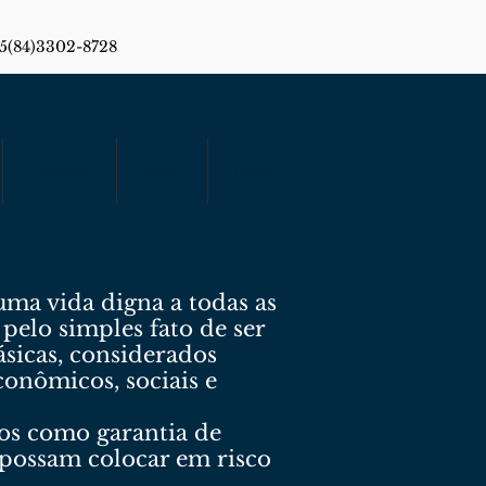
55(84)3302-8728
Premiações
Galeria
Contato
uma vida digna a todas as
pelo simples fato de ser
ásicas, considerados
conômicos, sociais e
os como garantia de
 possam colocar em risco