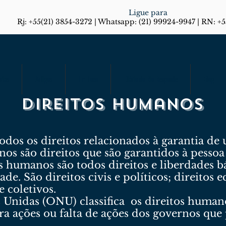
Ligue para
Rj: +55(21) 3854-3272 | Whatsapp: (21) 99924-9947 | RN: +
rias
Artigos
Em Foco
Diário do Rio Responde
Blog
Direitos humanos
odos os direitos relacionados à garantia de 
os são direitos que são garantidos à pessoa 
s humanos são todos direitos e liberdades b
e. São direitos civis e políticos; direitos e
 e coletivos.
 Unidas (ONU) classifica os direitos human
ra ações ou falta de ações dos governos que