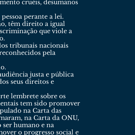
amento cruéis, desumanos
pessoa perante a lei.
o, têm direito a igual
iscriminação que viole a
o.
los tribunais nacionais
 reconhecidos pela
o.
udiência justa e pública
s seus direitos e
rte lembrete sobre os
mentais tem sido promover
ipulado na Carta das
rmaram, na Carta da ONU,
o ser humano e na
over o progresso social e