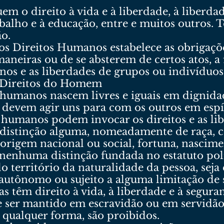
m o direito à vida e à liberdade, à liberda
rabalho e à educação, entre e muitos outros.
ão.
os Direitos Humanos estabelece as obrigaçõ
neiras ou de se absterem de certos atos, a
nos e as liberdades de grupos ou indivíduos
s Direitos do Homem
s humanos nascem livres e iguais em dignida
, devem agir uns para com os outros em espí
s humanos podem invocar os direitos e as l
distinção alguma, nomeadamente de raça, cor,
 origem nacional ou social, fortuna, nascime
a nenhuma distinção fundada no estatuto polí
o território da naturalidade da pessoa, seja 
 autônomo ou sujeito a alguma limitação de 
as têm direito à vida, à liberdade e à segura
 ser mantido em escravidão ou em servidão;
 qualquer forma, são proibidos.