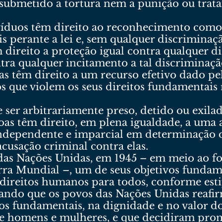
 submetido a tortura nem a punição ou trat
víduos têm direito ao reconhecimento como 
is perante a lei e, sem qualquer discriminaçã
 direito a proteção igual contra qualquer d
tra qualquer incitamento a tal discriminaçã
as têm direito a um recurso efetivo dado pe
s que violem os seus direitos fundamentais
ser arbitrariamente preso, detido ou exilad
oas têm direito, em plena igualdade, a uma a
ndependente e imparcial em determinação do
acusação criminal contra elas.
das Nações Unidas, em 1945 – em meio ao fo
ra Mundial –, um de seus objetivos funda
s direitos humanos para todos, conforme est
ando que os povos das Nações Unidas reafi
os fundamentais, na dignidade e no valor d
re homens e mulheres, e que decidiram prom