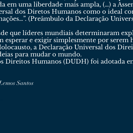
da em uma liberdade mais ampla, (…) a Asse
ersal dos Diretos Humanos como o ideal co
 nações…”. (Preâmbulo da Declaração Univer
sde que líderes mundiais determinaram expl
m esperar e exigir simplesmente por serem
Holocausto, a Declaração Universal dos Dir
deias para mudar o mundo.
dos Direitos Humanos (DUDH) foi adotada e
 Lemos Santos
os