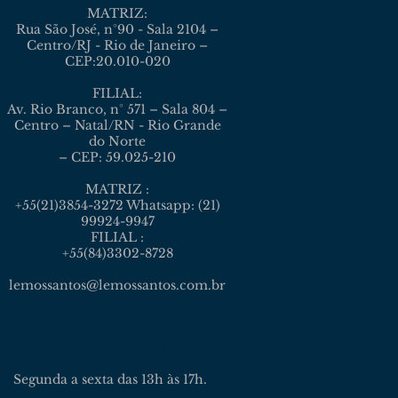
MATRIZ:
Rua São José, n°90 - Sala 2104 –
Centro/RJ - Rio de Janeiro –
CEP:20.010-020
FILIAL:
Av. Rio Branco, n° 571 – Sala 804 –
Centro – Natal/RN - Rio Grande
do Norte
– CEP: 59.025-210
MATRIZ :
+55(21)3854-3272 Whatsapp: (21)
99924-9947
FILIAL :
+55(84)3302-8728
lemossantos@lemossantos.com.br
Atendimento
Segunda a sexta das 13h às 17h.