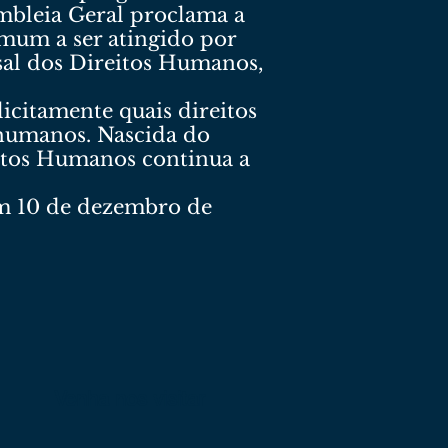
mbleia Geral proclama a
mum a ser atingido por
sal dos Direitos Humanos,
icitamente quais direitos
 humanos. Nascida do
eitos Humanos continua a
m 10 de dezembro de
Venha nos visitar