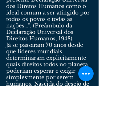
dos Diretos Humanos como o
ideal comum a ser atingido por
todos os povos e todas as
nações…”. (Preâmbulo da
Declaração Universal dos
Direitos Humanos, 1948).
Já se passaram 70 anos desde
que líderes mundiais
determinaram explicitamente
quais direitos todos no planeta
poderiam esperar e exigir
simplesmente por serem
humanos. Nascida do desejo de
impedir outro Holocausto, a
Declaração Universal dos
Direitos Humanos continua a
demonstrar o poder das ideias
para mudar o mundo.
A Declaração Universal dos
Direitos Humanos (DUDH) foi
adotada em 10 de dezembro de