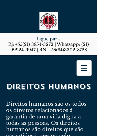
Ligue para
Rj:
+55(21) 3854-3272
| Whatsapp:
(21)
99924-9947
| RN:
+55(84)3302-8728
Lemos Santos Advogados
Direitos humanos
Direitos humanos são os todos
os direitos relacionados à
garantia de uma vida digna a
todas as pessoas. Os direitos
humanos são direitos que são
garantidos à pessoa pelo