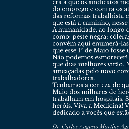
era a que os sindicatos m
do emprego e contra os a
das reformas trabalhista e
que está a caminho, ness
A humanidade, ao longo de
como: peste negra; cólera
convém aqui enumerá-las. 
que esse 1º de Maio foss
Não podemos esmorecer! T
que dias melhores virão. 
ameaçadas pelo novo coron
trabalhadores.
Tenhamos a certeza de que
Maio dos milhares de heró
trabalham em hospitais. 
heróis. Viva a Medicina! 
dedicado a vocês que estã
Dr. Carlos Augusto Martins Ag