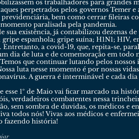
obilizassem os trabalhadores para grandes 
taques perpetrados pelos governos Temer e 
 previdenciária, bem como cerrar fileiras c
e momento paralisada pela pandemia.
 sua existência, já contabilizou dezenas de 
; gripe espanhola; gripe suína; H1N1; HIV, e
Entretanto, a covid-19, que, repita-se, pa
e um dia de luta e de comemoração em todo
emos que continuar lutando pelos nossos id
Nossa luta nesse momento é por nossas vida
avírus. A guerra é interminável e cada dia
 esse 1º de Maio vai ficar marcado na histó
is, verdadeiros combatentes nessa trincheir
São, sem sombra de duvidas, os médicos e en
Viva todos nós! Vivas aos médicos e enfermei
o fazendo história!
uiar