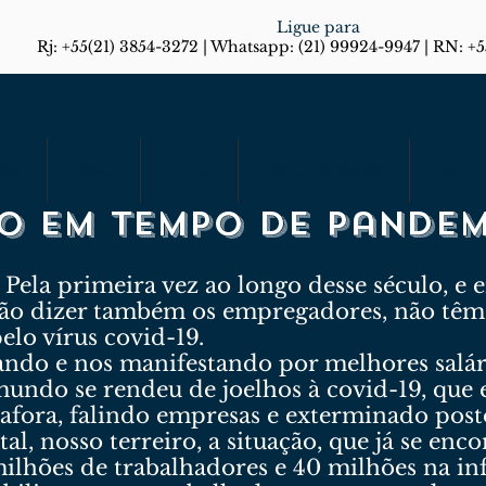
Ligue para
Rj: +55(21) 3854-3272 | Whatsapp: (21) 99924-9947 | RN: +
rias
Artigos
Em Foco
Diário do Rio Responde
Blog
io em tempo de pande
ela primeira vez ao longo desse século, e 
não dizer também os empregadores, não tê
lo vírus covid-19.
ando e nos manifestando por melhores salár
undo se rendeu de joelhos à covid-19, que e
afora, falindo empresas e exterminado posto
al, nosso terreiro, a situação, que já se enc
ilhões de trabalhadores e 40 milhões na inf