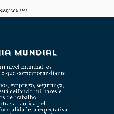
55(84)3302-8728
Premiações
Galeria
Contato
mia mundial
em nível mundial, os
m o que comemorar diante
ios, emprego, segurança,
stá ceifando milhares e
s de trabalho.
ontrava caótica pelo
ormalidade, a expectativa