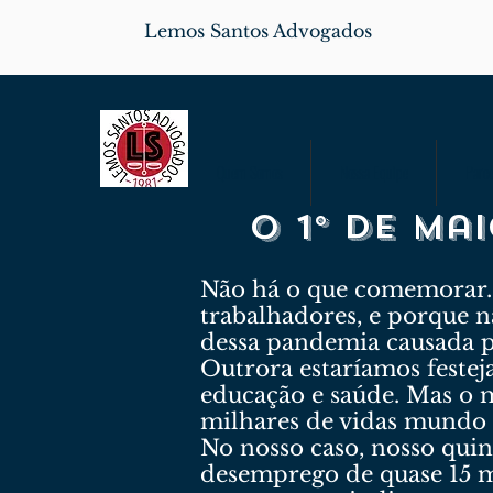
Lemos Santos Advogados
Quem Somos
Nossa Equipe
Parce
O 1º de Ma
Não há o que comemorar. P
trabalhadores, e porque 
dessa pandemia causada pe
Outrora estaríamos festej
educação e saúde. Mas o m
milhares de vidas mundo 
No nosso caso, nosso quint
desemprego de quase 15 m