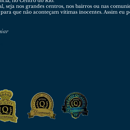
cia, no Centro do Rio.
al, seja nos grandes centros, nos bairros ou nas comun
 para que não aconteçam vítimas inocentes. Assim eu p
uiar
os