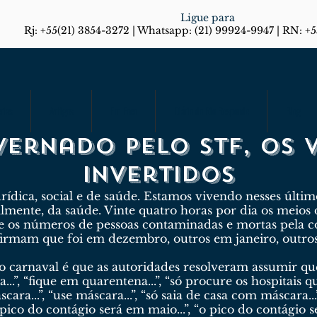
Ligue para
Rj: +55(21) 3854-3272 | Whatsapp: (21) 99924-9947 | RN: +
rias
Artigos
Em Foco
Diário do Rio Responde
Blog
vernado pelo STF, os 
invertidos
urídica, social e de saúde. Estamos vivendo nesses últ
ipalmente, da saúde. Vinte quatro horas por dia os meio
 os números de pessoas contaminadas e mortas pela c
firmam que foi em dezembro, outros em janeiro, outro
 do carnaval é que as autoridades resolveram assumir q
...”, “fique em quarentena...”, “só procure os hospitais
cara...”, “use máscara...”, “só saia de casa com máscara..
o pico do contágio será em maio...”, “o pico do contágio s