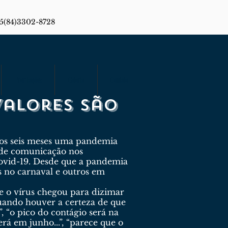
55(84)3302-8728
Premiações
Galeria
Contato
valores são
imos seis meses uma pandemia
s de comunicação nos
ovid-19. Desde que a pandemia
s no carnaval e outros em
ue o vírus chegou para dizimar
 quando houver a certeza de que
.”, “o pico do contágio será na
erá em junho...”, “parece que o