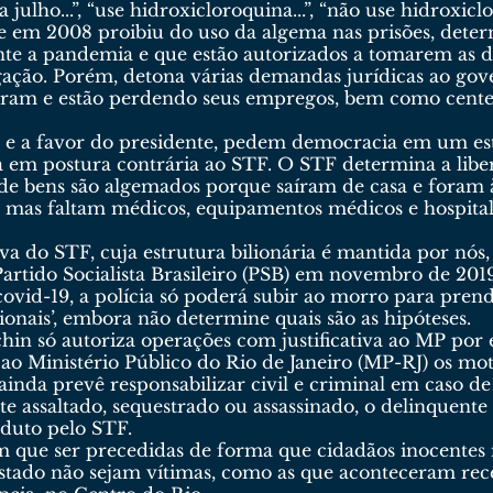
ulho...”, “use hidroxicloroquina...”, “não use hidroxiclor
 em 2008 proibiu do uso da algema nas prisões, deter
te a pandemia e que estão autorizados a tomarem as d
gação. Porém, detona várias demandas jurídicas ao gov
eram e estão perdendo seus empregos, bem como cent
ra e a favor do presidente, pedem democracia em um es
 em postura contrária ao STF. O STF determina a libe
 de bens são algemados porque saíram de casa e foram
s, mas faltam médicos, equipamentos médicos e hospital
 do STF, cuja estrutura bilionária é mantida por nós, 
rtido Socialista Brasileiro (PSB) em novembro de 2019
vid-19, a polícia só poderá subir ao morro para pren
onais’, embora não determine quais são as hipóteses.
in só autoriza operações com justificativa ao MP por esc
 ao Ministério Público do Rio de Janeiro (MP-RJ) os mot
 ainda prevê responsabilizar civil e criminal em caso
te assaltado, sequestrado ou assassinado, o delinquent
duto pelo STF.
têm que ser precedidas de forma que cidadãos inocent
Estado não sejam vítimas, como as que aconteceram re