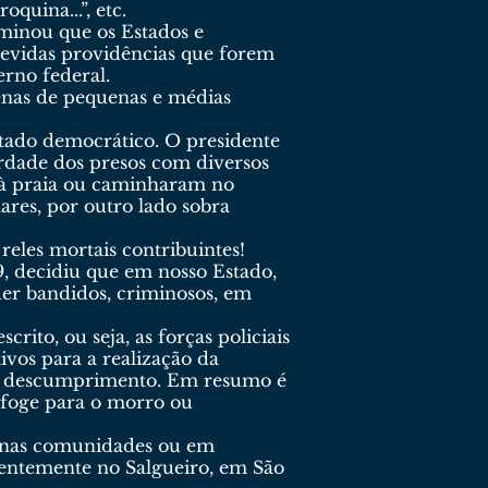
oquina...”, etc.
minou que os Estados e
evidas providências que forem
erno federal.
enas de pequenas e médias
tado democrático. O presidente
rdade dos presos com diversos
 à praia ou caminharam no
ares, por outro lado sobra
reles mortais contribuintes!
, decidiu que em nosso Estado,
der bandidos, criminosos, em
rito, ou seja, as forças policiais
ivos para a realização da
 de descumprimento. Em resumo é
e foge para o morro ou
es nas comunidades ou em
centemente no Salgueiro, em São