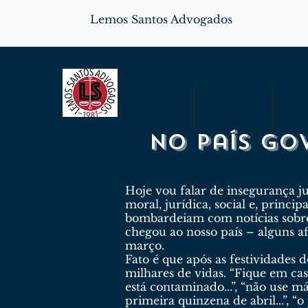
Lemos Santos Advogados
Quem Somos
Nossa Equipe
Parce
No país go
Hoje vou falar de insegurança j
moral, jurídica, social e, princ
bombardeiam com notícias sobre
chegou ao nosso país – alguns a
março.
Fato é que após as festividades
milhares de vidas. “Fique em casa
está contaminado...”, “não use más
primeira quinzena de abril...”, “