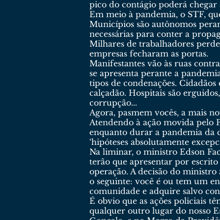
pico do contágio poderá chegar a j
Em meio à pandemia, o STF, que
Municípios são autônomos peran
necessárias para conter a propa
Milhares de trabalhadores perd
empresas fecharam as portas.
Manifestantes vão às ruas cont
se apresenta perante a pandemia
tipos de condenações. Cidadãos
calçadão. Hospitais são erguido
corrupção...
Agora, pasmem vocês, a mais nova
Atendendo à ação movida pelo Pa
enquanto durar a pandemia da co
‘hipóteses absolutamente excepci
Na liminar, o ministro Edson Fach
terão que apresentar por escrito
operação. A decisão do ministro
o seguinte: você é ou tem um en
comunidade e adquire salvo con
É obvio que as ações policiais 
qualquer outro lugar do nosso 