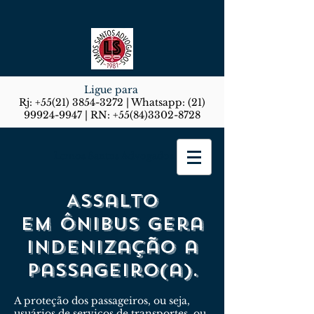
Ligue para
Rj:
+55(21) 3854-3272
| Whatsapp:
(21)
99924-9947
| RN:
+55(84)3302-8728
Lemos Santos Advogados
Assalto
em ônibus gera
indenização a
passageiro(a).
A proteção dos passageiros, ou seja,
usuários de serviços de transportes, ou