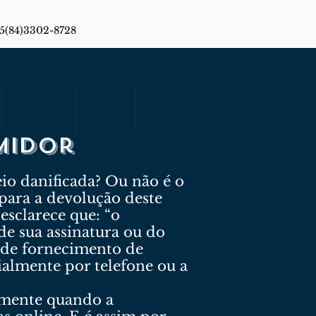
55(84)3302-8728
Premiações
Galeria
Contato
midor
o danificada? Ou não é o
ara a devolução deste
sclarece que: “o
de sua assinatura ou do
 de fornecimento de
ialmente por telefone ou a
somente quando a