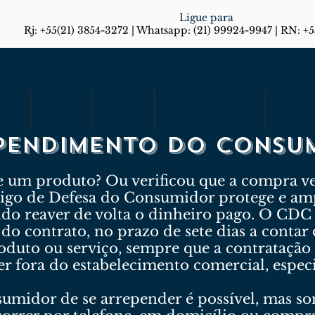
Ligue para
Rj: +55(21) 3854-3272 | Whatsapp: (21) 99924-9947 | RN: +
rias
Artigos
Em Foco
Diário do Rio Responde
Blog
pendimento do consu
um produto? Ou verificou que a compra vei
igo de Defesa do Consumidor protege e amp
do reaver de volta o dinheiro pago. O CDC e
do contrato, no prazo de sete dias a contar 
oduto ou serviço, sempre que a contratação
er fora do estabelecimento comercial, espec
nsumidor de se arrepender é possível, mas 