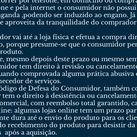
orrer por telefone, em domicílio ou compra
ne e pela internet o consumidor não possui
aganda ,podendo ser induzido ao engano. Já
e aproveita da tranquilidade do comprador 
 vai até a loja física e efetua a compra di
o, porque presume-se que o consumidor pe
produto.
e, mesmo depois deste prazo ou mesmo sem
midor tem direito à revisão ou cancelamen
uando comprovada alguma prática abusiva e
necedor de serviços.
Código de Defesa do Consumidor, também c
 tem o direito à desistência ou cancelamen
comercial, com reembolso total garantido, 
ine: algumas lojas online tem um prazo para
 dura até o envio do produto para os clien
s do recebimento do produto para desistir d
s após a aquisição.