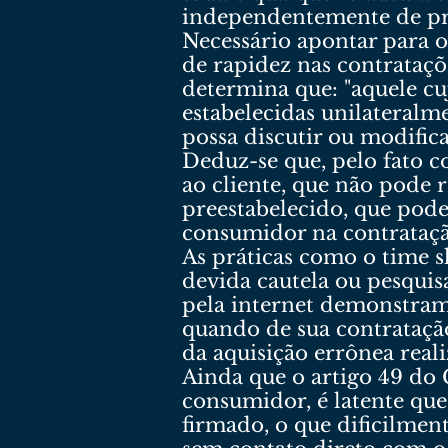
independentemente de pr
Necessário apontar para o
de rapidez nas contrata
determina que: "aquele c
estabelecidas unilateral
possa discutir ou modific
Deduz-se que, pelo fato 
ao cliente, que não pode r
preestabelecido, que pode
consumidor na contrataçã
As práticas como o time s
devida cautela ou pesqui
pela internet demonstram
quando de sua contratação
da aquisição errônea reali
Ainda que o artigo 49 do 
consumidor, é latente que 
firmado, o que dificilmen