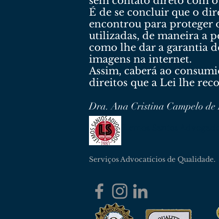
sem contato direto com o
É de se concluir que o di
encontrou para proteger o
utilizadas, de maneira a p
como lhe dar a garantia d
imagens na internet.
Assim, caberá ao consumido
direitos que a Lei lhe re
Dra. Ana Cristina Campelo de
Lemos Santos Advogad
Serviços Advocatícios de Qualidade.