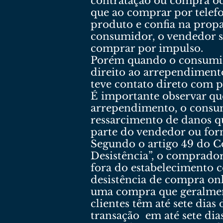
contratação ou compra oc
que ao comprar por telefo
produto e confia na prop
consumidor, o vendedor s
comprar por impulso.
Porém quando o consumidor
direito ao arrependiment
teve contato direto com 
É importante observar qu
arrependimento, o consu
ressarcimento de danos q
parte do vendedor ou for
Segundo o artigo 49 do 
Desistência”, o comprador
fora do estabelecimento 
desistência de compra onl
uma compra que geralmente
clientes têm até sete dia
transação em até sete dia