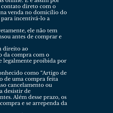
s online. E é assim por
 contato direto com o
 na venda no domicílio do
para incentivá-lo a
retamente, ele não tem
nsou antes de comprar e
 direito ao
to da compra com o
 legalmente proibida por
onhecido como “Artigo de
to de uma compra feita
caso cancelamento ou
 desistir de
tes. Além desse prazo, os
a compra e se arrependa da