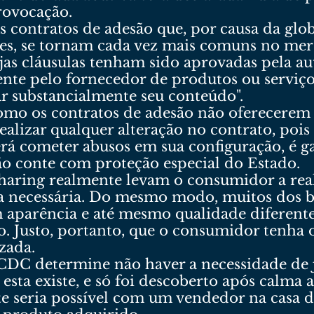
ovocação.
s contratos de adesão que, por causa da glo
ções, se tornam cada vez mais comuns no m
ujas cláusulas tenham sido aprovadas pela 
mente pelo fornecedor de produtos ou serviç
ar substancialmente seu conteúdo".
como os contratos de adesão não oferecerem
ealizar qualquer alteração no contrato, pois e
rá cometer abusos em sua configuração, é g
o conte com proteção especial do Estado.
haring realmente levam o consumidor a real
sa necessária. Do mesmo modo, muitos dos b
 aparência e até mesmo qualidade diferente
. Justo, portanto, que o consumidor tenha o
zada.
CDC determine não haver a necessidade de j
esta existe, e só foi descoberto após calma 
te seria possível com um vendedor na casa 