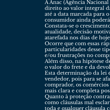
A Anac (Agência Nacional
direito ao valor integral 
até a data marcada para 
consumidor ainda poderá 
Constata-se o cresciment
atualidade, decisão motiv
atarefada nos dias de ho
Ocorre que com essas rá
particularidades desse ti
e/ou frustrações no comp
Além disso, na hipótese d
o valor do frete e da dev
Esta determinação da lei 
vendedor, pois para se a
comprador, os comércios 
mais clara e completa poss
Quanto à proteção contrat
como cláusulas mal escla
toda e qualquer cláusula 