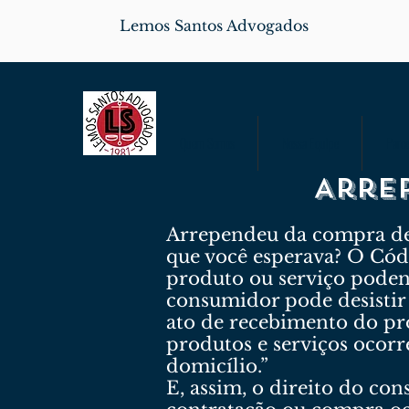
Lemos Santos Advogados
Quem Somos
Nossa Equipe
Parce
Arre
Arrependeu da compra de 
que você esperava? O Cód
produto ou serviço poden
consumidor pode desistir 
ato de recebimento do pr
produtos e serviços ocorr
domicílio.”
E, assim, o direito do co