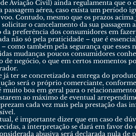
 de Aviação Civil) ainda regulamenta que o
da passagem aérea, caso exista um período ig
o voo. Contudo, mesmo que os prazos acima 
solicitar o cancelamento da sua passagem a
o da preferência dos consumidores em faze
ada não só pela praticidade – que é essencia
je – como também pela segurança que esses 
pidas mudanças poucos consumidores conhe
po de negócio, o que em certos momentos po
rador.
e já ter se concretizado a entrega do produ
olução será o próprio comerciante, conforme 
é muito boa em geral para o relacionamento
fastarem ao máximo de eventual arrependim
prezam cada vez mais pela prestação das i
ível.
ual, é importante dizer que em caso de dúv
recidas, a interpretação se dará em favor 
considerada abusiva será declarada nula de p