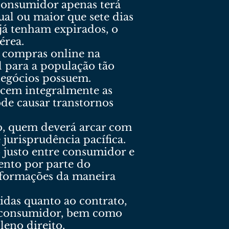
 consumidor apenas terá
ual ou maior que sete dias
já tenham expirados, o
érea.
r compras online na
l para a população tão
negócios possuem.
cem integralmente as
de causar transtornos
to, quem deverá arcar com
jurisprudência pacífica.
 justo entre consumidor e
ento por parte do
nformações da maneira
idas quanto ao contrato,
do consumidor, bem como
leno direito,