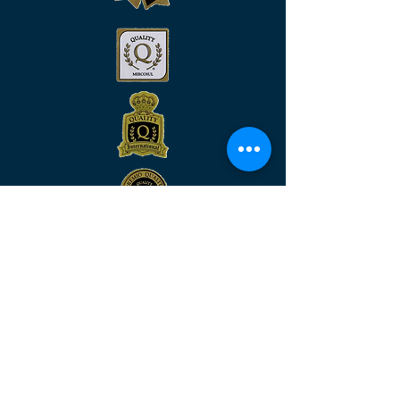
Venha nos visitar
MATRIZ:
Rua São José, n°90 - Sala 2104 –
Centro/RJ - Rio de Janeiro –
CEP:
20.010-020