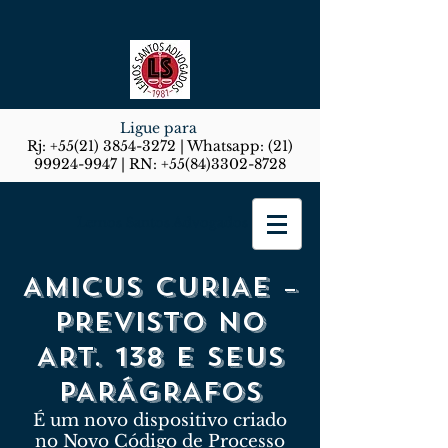
Ligue para
Rj:
+55(21) 3854-3272
| Whatsapp:
(21)
99924-9947
| RN:
+55(84)3302-8728
Lemos Santos Advogados
AMICUS CURIAE –
PREVISTO NO
ART. 138 E SEUS
PARÁGRAFOS
É um novo dispositivo criado
no Novo Código de Processo