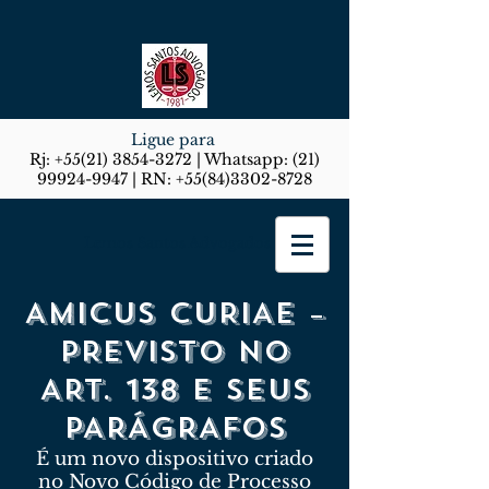
Ligue para
Rj:
+55(21) 3854-3272
| Whatsapp:
(21)
99924-9947
| RN:
+55(84)3302-8728
Lemos Santos Advogados
AMICUS CURIAE –
PREVISTO NO
ART. 138 E SEUS
PARÁGRAFOS
É um novo dispositivo criado
no Novo Código de Processo