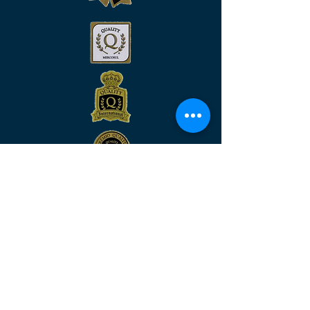
Venha nos visitar
MATRIZ:
Rua São José, n°90 - Sala 2104 –
Centro/RJ - Rio de Janeiro –
CEP:
20.010-020