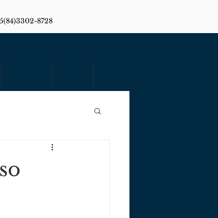
55(84)3302-8728
Premiações
Galeria
Contato
so