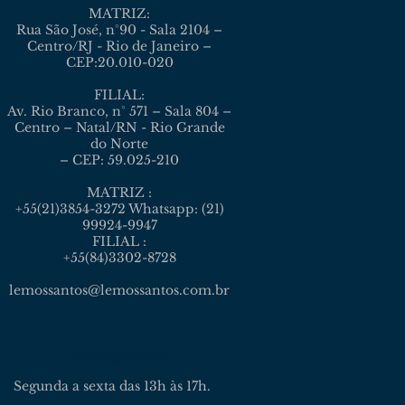
MATRIZ:
Rua São José, n°90 - Sala 2104 –
Centro/RJ - Rio de Janeiro –
CEP:20.010-020
FILIAL:
Av. Rio Branco, n° 571 – Sala 804 –
Centro – Natal/RN - Rio Grande
do Norte
– CEP: 59.025-210
MATRIZ :
+55(21)3854-3272 Whatsapp: (21)
99924-9947
FILIAL :
+55(84)3302-8728
lemossantos@lemossantos.com.br
Atendimento
Segunda a sexta das 13h às 17h.