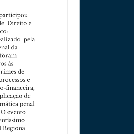
  Direito e 
co: 
alizado  pela 
nal da 
foram 
os às 
crimes de 
processos e 
-financeira, 
plicação de 
mática penal 
 O evento 
entíssimo 
 Regional 