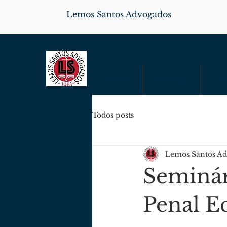
Lemos Santos Advogados
Quem Somos
Nossa Equipe
Parce
Todos posts
Lemos Santos A
Seminár
Penal 