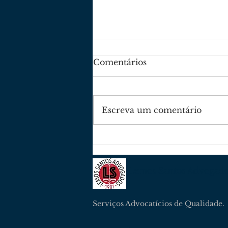
Comentários
Escreva um comentário
Selo Referência Nacional
Diamante Azul -
Categoria Justiça e
Lemos Santos Advogad
Advocacia
Serviços Advocatícios de Qualidade.