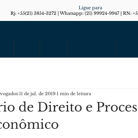
Ligue para
Rj: +55(21) 3854-3272 | Whatsapp: (21) 99924-9947 | RN: +
rias
Artigos
Em Foco
Diário do Rio Responde
Blog
dvogados
11 de jul. de 2019
1 min de leitura
io de Direito e Proces
Econômico